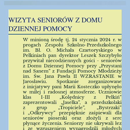
WIZYTA SENIORÓW Z DOMU
DZIENNEJ POMOCY
W minioną środę tj. 24 stycznia 2024 r. w
progach Zespołu Szkolno-Przedszkolnego
im. Bł. O. Michała Czartoryskiego w
Pełkiniach pan dyrektor Leszek Szczybyło
przywitał niecodziennych gości - seniorów
z Domu Dziennej Pomocy przy „Przystani
nad Sanem” z Fundacji Pomocy Młodzieży
im. Św. Jana Pawła II WZRASTANIE w
Jarosławiu. Spotkanie zorganizowane
z inicjatywy pani Marii Kosteczko upłynęło
w miłej i radosnej atmosferze. Uczniowie
klas I-III „Kolędnicy z Pełkiń”
zaprezentowali „Jasełka”, a przedszkolaki
z grup „Tropiciele”, „Bystrzaki”
i „Odkrywcy” przepięknie zaśpiewali dla
seniorów piosenki oraz złożyli z serc
płynące życzenia. Seniorzy nie ukrywali łez
i ze wzruszeniem wynagrodzili młodych