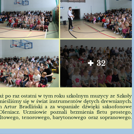
32
 już po raz ostatni w tym roku szkolnym muzycy ze Szkoły
ieśliśmy się w świat instrumentów dętych
drewnianych.
 Artur Bradliński a za wspaniałe dźwięki saksofonowe
eniacz. Uczniowie poznali brzmienia fletu prostego,
 altowego, tenorowego, barytonowego oraz sopranowego.