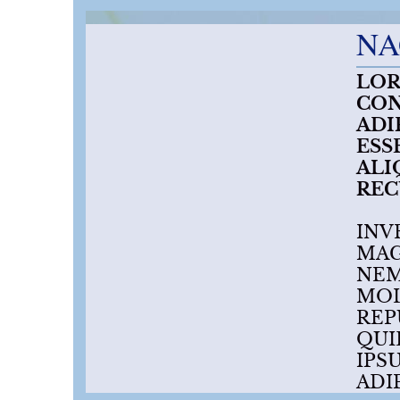
N
LOR
CON
ADI
ESS
ALI
REC
INV
MAG
NEM
MOL
REP
QUI
IPS
ADI