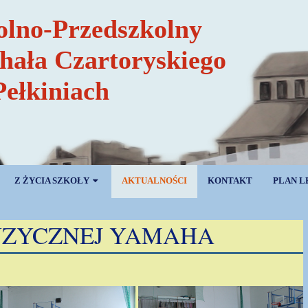
olno-Przedszkolny
chała Czartoryskiego
Pełkiniach
Z ŻYCIA SZKOŁY
AKTUALNOŚCI
KONTAKT
PLAN L
UZYCZNEJ YAMAHA