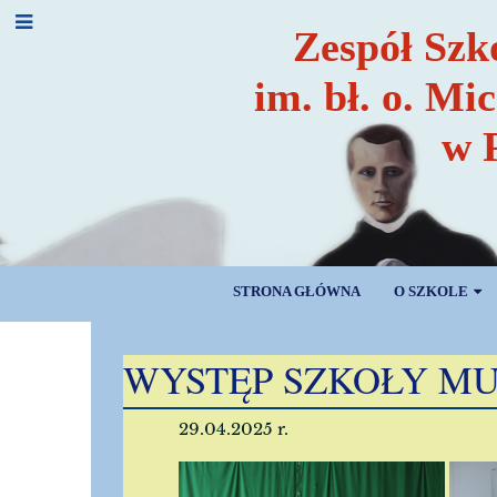
Zespół Szk
im. bł. o. Mi
w 
STRONA GŁÓWNA
O SZKOLE
AKTUALNOŚCI
WYSTĘP SZKOŁY M
29.04.2025 r.