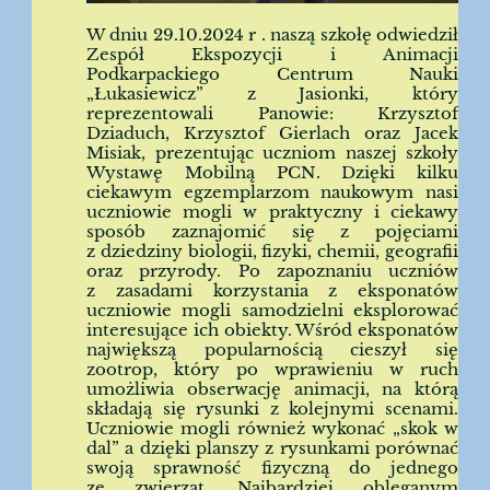
W dniu 29.10.2024 r . naszą szkołę odwiedził
Zespół Ekspozycji i Animacji
Podkarpackiego Centrum Nauki
„Łukasiewicz” z Jasionki, który
reprezentowali Panowie: Krzysztof
Dziaduch, Krzysztof Gierlach oraz Jacek
Misiak, prezentując uczniom naszej szkoły
Wystawę Mobilną PCN. Dzięki kilku
ciekawym egzemplarzom naukowym nasi
uczniowie mogli w praktyczny i ciekawy
sposób zaznajomić się z pojęciami
z dziedziny biologii, fizyki, chemii, geografii
oraz przyrody. Po zapoznaniu uczniów
z zasadami korzystania z eksponatów
uczniowie mogli samodzielni eksplorować
interesujące ich obiekty. Wśród eksponatów
największą popularnością cieszył się
zootrop, który po wprawieniu w ruch
umożliwia obserwację animacji, na którą
składają się rysunki z kolejnymi scenami.
Uczniowie mogli również wykonać „skok w
dal” a dzięki planszy z rysunkami porównać
swoją sprawność fizyczną do jednego
ze zwierząt. Najbardziej obleganym