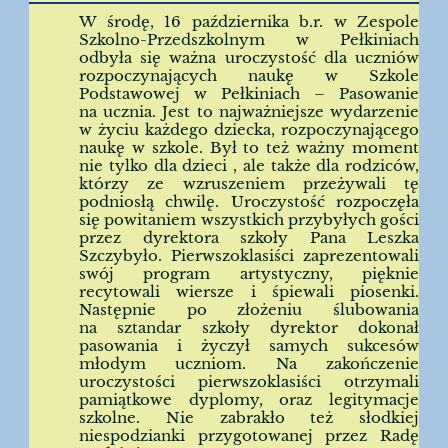
W środę, 16 października b.r. w Zespole
Szkolno-Przedszkolnym w Pełkiniach
odbyła się ważna uroczystość dla uczniów
rozpoczynających naukę w Szkole
Podstawowej w Pełkiniach – Pasowanie
na ucznia. Jest to najważniejsze wydarzenie
w życiu każdego dziecka, rozpoczynającego
naukę w szkole. Był to też ważny moment
nie tylko dla dzieci , ale także dla rodziców,
którzy ze wzruszeniem przeżywali tę
podniosłą chwilę. Uroczystość rozpoczęła
się powitaniem wszystkich przybyłych gości
przez dyrektora szkoły Pana Leszka
Szczybyło. Pierwszoklasiści zaprezentowali
swój program artystyczny, pięknie
recytowali wiersze i śpiewali piosenki.
Następnie po złożeniu ślubowania
na sztandar szkoły dyrektor dokonał
pasowania i życzył samych sukcesów
młodym uczniom. Na zakończenie
uroczystości pierwszoklasiści otrzymali
pamiątkowe dyplomy, oraz legitymacje
szkolne. Nie zabrakło też słodkiej
niespodzianki przygotowanej przez Radę