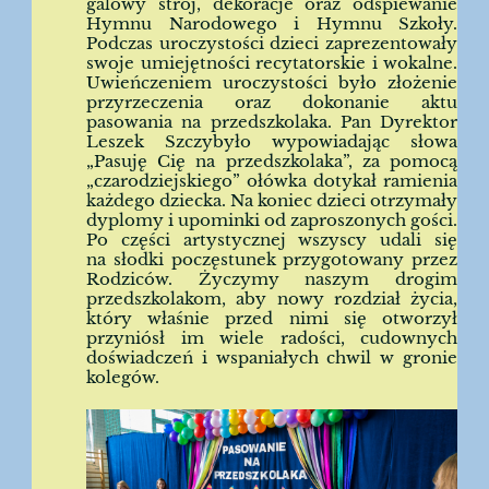
galowy strój, dekoracje oraz odśpiewanie
Hymnu Narodowego i Hymnu Szkoły.
Podczas uroczystości dzieci zaprezentowały
swoje umiejętności recytatorskie i wokalne.
Uwieńczeniem uroczystości było złożenie
przyrzeczenia oraz dokonanie aktu
pasowania na przedszkolaka. Pan Dyrektor
Leszek Szczybyło wypowiadając słowa
„Pasuję Cię na przedszkolaka”, za pomocą
„czarodziejskiego” ołówka dotykał ramienia
każdego dziecka. Na koniec dzieci otrzymały
dyplomy i upominki od zaproszonych gości.
Po części artystycznej wszyscy udali się
na słodki poczęstunek przygotowany przez
Rodziców. Życzymy naszym drogim
przedszkolakom, aby nowy rozdział życia,
który właśnie przed nimi się otworzył
przyniósł im wiele radości, cudownych
doświadczeń i wspaniałych chwil w gronie
kolegów.