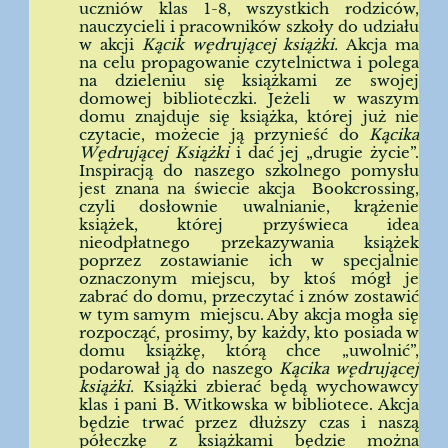
uczniów klas 1-8, wszystkich rodziców,
nauczycieli i pracowników szkoły do udziału
w akcji
Kącik wędrującej książki.
Akcja ma
na celu propagowanie czytelnictwa i polega
na dzieleniu się książkami ze swojej
domowej biblioteczki. Jeżeli w waszym
domu znajduje się książka, której już nie
czytacie, możecie ją przynieść do
Kącika
Wędrującej Książki
i dać jej „drugie życie”.
Inspiracją do naszego szkolnego pomysłu
jest znana na świecie akcja Bookcrossing,
czyli dosłownie uwalnianie, krążenie
książek, której przyświeca idea
nieodpłatnego przekazywania książek
poprzez zostawianie ich w specjalnie
oznaczonym miejscu, by ktoś mógł je
zabrać do domu, przeczytać i znów zostawić
w tym samym miejscu. Aby akcja mogła się
rozpocząć, prosimy, by każdy, kto posiada w
domu książkę, którą chce „uwolnić”,
podarował ją do naszego
Kącika wędrującej
książki.
Książki zbierać będą wychowawcy
klas i pani B. Witkowska w bibliotece. Akcja
będzie trwać przez dłuższy czas i naszą
półeczkę z książkami będzie można