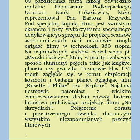
08 października naszą szkołę odwiedziło
mobilne Planetarium Podkarpackiego
Centrum Nauki Łukasiewicz, które
reprezentował Pan Bartosz Krzywda.
Pod specjalną kopułą, która jest swoistym
ekranem i przy wykorzystaniu specjalnego
dedykowanego sprzętu do projekcji seansów
astronomicznych nasi uczniowie mogli
oglądać filmy w technologii 360 stopni.
Na najmłodszych widzów czekał seans pt.
„Myszki i księżyc”, który w prosty i zabawny
sposób tłumaczył pojęcia takie jak księżyc,
planeta czy gwiazdy. Uczniowie klas I-VI
mogli zagłębić się w temat eksploracji
kosmosu i badania planet oglądając film
„Rosette i Philae” czy „Explore”. Najstarsi
uczniowie natomiast z wielkim
zainteresowaniem śledzili rozwój historii
lotnictwa podziwiając projekcję filmu „Na
skrzydłach”. Połączenie obrazu
i przestrzennego dźwięku dostarczyło
wszystkim niezapomnianych przeżyć
filmowych.
.