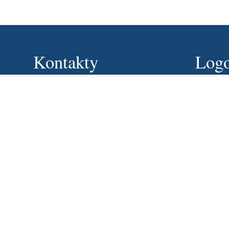
Kontakty
Log
Zespół Szkolno-Przedszkolny im. bł. o. Michała
Nazwa użyt
Czartoryskiego w Pełkiniach
sppel@jaroslaw.itl.pl
Hasło:
16 621 26 08
Pełkinie 198
37-511 Wólka Pełkińska
Poland
Zapomniałem
mgr Leszek Szczybyło
/SPPelkinie/domyslna