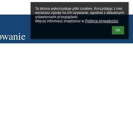
Ta strona wykorzystuje pliki cookies. Korzystając z niej 
wyrażasz zgodę na ich używanie, zgodnie z aktualnymi 
ustawieniami przeglądarki.

Więcej informacji znajdziesz w 
Polityce prywatności
.
OK
owanie
kownika:
 loginu lub hasła