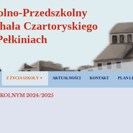
olno-Przedszkolny
chała Czartoryskiego
Pełkiniach
Z ŻYCIA SZKOŁY
AKTUALNOŚCI
KONTAKT
PLAN L
KOLNYM 2024/2025