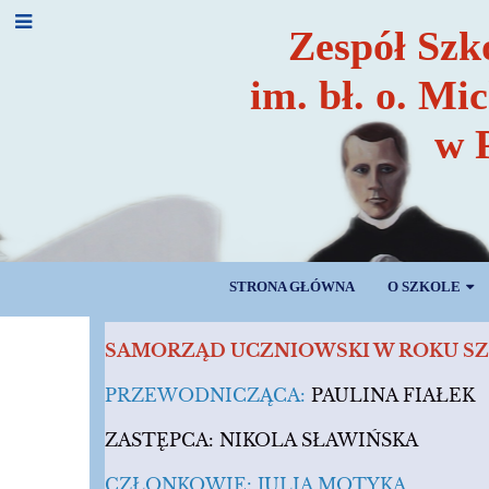
Zespół Szk
im. bł. o. Mi
w 
STRONA GŁÓWNA
O SZKOLE
SAMORZĄD
SAMORZĄD UCZNIOWSKI W ROKU SZ
UCZNIOWSKI
PRZEWODNICZĄCA:
PAULINA FIAŁEK
ZASTĘPCA: NIKOLA SŁAWIŃSKA
CZŁONKOWIE: JULIA MOTYKA