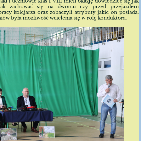
aki i uczniowie klas I-VIII mieli okazję dowiedzieć się jak
 jak zachować się na dworcu czy przed przejazdem
pracy kolejarza oraz zobaczyli atrybuty jakie on posiada.
niów była możliwość wcielenia się w rolę konduktora.