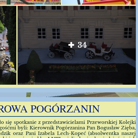
34
ROWA POGÓRZANIN
ło się spotkanie z przedstawicielami Przeworskiej Kolejki
ośćmi byli: Kierownik Pogórzanina Pan Bogusław Zięba,
zik oraz Pani Izabela Lech-Kopeć (absolwentka naszej