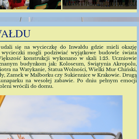
WAŁDU
 udali się na wycieczkę do Inwałdu gdzie mieli okazję
y wycieczki mogli podziwiać wyjątkowe budowle świata
kszość konstrukcji wykonano w skali 1:25. Uczniowie
m znanym budynkom jak: Koloseum, Świątynia Akropolu,
iotra na Watykanie, Statua Wolności, Wielki Mur Chiński,
dy,
Zamek w Malborku czy Sukiennice w Krakowie. Drugą
 Lunaparku na wesołej zabawie. Po dniu pełnym emocji
oleni wrócili do domu.