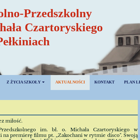
olno-Przedszkolny
chała Czartoryskiego
Pełkiniach
Z ŻYCIA SZKOŁY
AKTUALNOŚCI
KONTAKT
PLAN L
ez miłość.
Przedszkolnego im. bł. o. Michała Czartoryskiego w
i na premierę filmu pt. „Zakochani w rytmie disco". Swoją