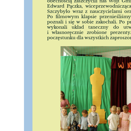
obecnością zaszczycili nas Wójt Gm
Edward Pączka, wiceprzewodnicząc
Szczybyło wraz z nauczycielami or
Po filmowym klapsie przenieśliśmy 
poznali i się w sobie zakochali. Po 
wykonali układ taneczny do ut
i własnoręcznie zrobione prezent
poczęstunku dla wszystkich zaproszo