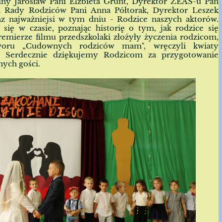
iny Jarosław Pani Elżbieta Grunt, Dyrektor ZEAS-u Pan
a Rady Rodziców Pani Anna Półtorak, Dyrektor Leszek
az najważniejsi w tym dniu - Rodzice naszych aktorów.
się w czasie, poznając historię o tym, jak rodzice się
premierze filmu przedszkolaki złożyły życzenia rodzicom,
woru „Cudownych rodziców mam", wręczyli kwiaty
y. Serdecznie dziękujemy Rodzicom za przygotowanie
nych gości.