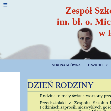
Zespół Szk
im. bł. o. Mi
w 
STRONA GŁÓWNA
O SZKOLE
AKTUALNOŚCI
DZIEŃ RODZINY
Rodzina to mały świat stworzony prz
Przedszkolaki z Zespołu Szkolno-
Pełkiniach zaprosili niezwykłych gośc