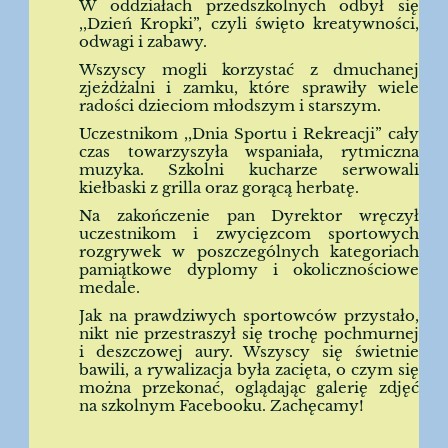
W oddziałach przedszkolnych odbył się
,,Dzień Kropki”, czyli święto kreatywności,
odwagi i zabawy.
Wszyscy mogli korzystać z dmuchanej
zjeżdżalni i zamku, które sprawiły wiele
radości dzieciom młodszym i starszym.
Uczestnikom ,,Dnia Sportu i Rekreacji” cały
czas towarzyszyła wspaniała, rytmiczna
muzyka. Szkolni kucharze serwowali
kiełbaski z grilla oraz gorącą herbatę.
Na zakończenie pan Dyrektor wręczył
uczestnikom i zwycięzcom sportowych
rozgrywek w poszczególnych kategoriach
pamiątkowe dyplomy i okolicznościowe
medale.
Jak na prawdziwych sportowców przystało,
nikt nie przestraszył się trochę pochmurnej
i deszczowej aury. Wszyscy się
świetnie
bawili, a rywalizacja była zacięta, o czym się
można przekonać, oglądając galerię zdjęć
na szkolnym Facebooku. Zachęcamy!