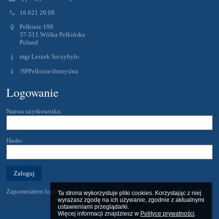
16 621 26 08
Pełkinie 198
37-511 Wólka Pełkińska
Poland
mgr Leszek Szczybyło
/SPPelkinie/domyslna
Logowanie
Nazwa użytkownika:
Hasło:
Zapomniałem loginu lub hasła
Ta strona wykorzystuje pliki cookies. Korzystając z niej 
wyrażasz zgodę na ich używanie, zgodnie z aktualnymi 
ustawieniami przeglądarki.

Więcej informacji znajdziesz w 
Polityce prywatności
.