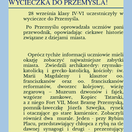
WYCIECZKA DO PRZEMYŚLA!
28 września klasy IV-VI uczestniczyły w
wycieczce do Przemyśla.
Po Przemyślu oprowadzała uczniów pani
przewodnik, opowiadając ciekawe historie
związane z dziejami miasta.
Oprócz tychże informacji uczniowie mieli
okazję zobaczyć najważniejsze zabytki
miasta. Zwiedzili archikatedry: rzymsko-
katolicką i grecko-katolicką, kościoły: św.
Marii Magdaleny i klasztor oo.
franciszkanów oraz oo. franciszkanów
reformatów, dworzec kolejowy, wieżę
zegarową – Muzeum dzwonów i fajek,
wzgórze zamkowe, Kopiec Tatarski,
a z niego Fort VII, Most Bramę Przemyską,
pomnik-ławeczkę Józefa Szwejka, rynek
i otaczające go stare kamienice. Zobaczyli
również dwa murale. Jeden - przy Rybim
Placu, przedstawiający chłopca z rybą na tle
dawnej synagogi i drugi - prezentujący