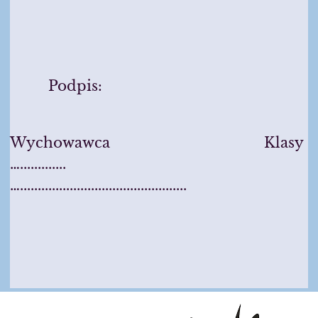
Podpis:
Wychowawca Klasy
….............
…...............................................