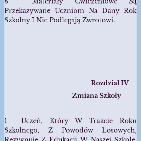
8 Materiały Ćwiczeniowe Są
Przekazywane Uczniom Na Dany Rok
Szkolny I Nie Podlegają Zwrotowi.
Rozdzia
Ł IV
Zmiana Szko
Ły
1 Uczeń, Który W Trakcie Roku
Szkolnego, Z Powodów Losowych,
Rezygnuje Z Edukacji W Naszej Szkole,