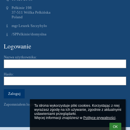
Pełkinie 198
37-511 Wólka Pełkińska
Poland
mgr Leszek Szczybyło
/SPPelkinie/domyslna
Logowanie
Nazwa użytkownika:
Hasło:
Zapomniałem loginu lub hasła
Ta strona wykorzystuje pliki cookies. Korzystając z niej 
wyrażasz zgodę na ich używanie, zgodnie z aktualnymi 
ustawieniami przeglądarki.

Więcej informacji znajdziesz w 
Polityce prywatności
.
OK