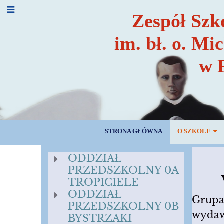
Zespół Szk
im. bł. o. Mi
w 
STRONA GŁÓWNA
O SZKOLE
ODDZIAŁ
ODDZIAŁ
PRZEDSZKOLNY 0A
WYC
PRZEDSZKOLNY
TROPICIELE
ODDZIAŁ
Grupa
PRZEDSZKOLNY 0B
wyda
BYSTRZAKI