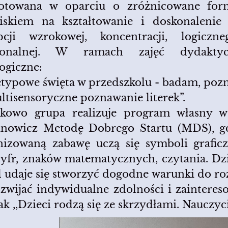
otowana w oparciu o zróżnicowane fo
iskiem na kształtowanie i doskonalenie
pcji wzrokowej, koncentracji, logiczn
jonalnej. W ramach zajęć dydaktyc
ogiczne:
ietypowe święta w przedszkolu - badam, poz
ultisensoryczne poznawanie literek”.
kowo grupa realizuje program własny w
nowicz Metodę Dobrego Startu (MDS), gd
nizowaną zabawę uczą się symboli grafic
, cyfr, znaków matematycznych, czytania. 
 udaje się stworzyć dogodne warunki do ro
wijać indywidualne zdolności i zainteresow
k ,,Dzieci rodzą się ze skrzydłami. Nauczyc