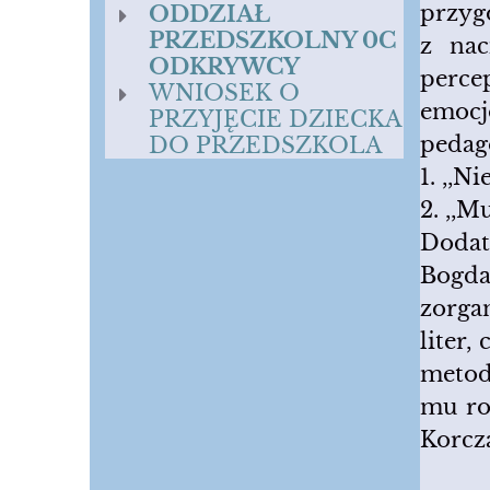
przyg
ODDZIAŁ
PRZEDSZKOLNY 0C
z nac
ODKRYWCY
perce
WNIOSEK O
emoc
PRZYJĘCIE DZIECKA
pedag
DO PRZEDSZKOLA
1. ,,N
2. ,,M
Dodat
Bogda
zorga
liter
metod
mu roz
Korcza