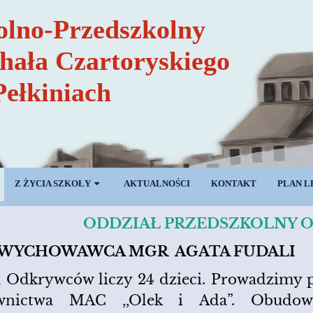
olno-Przedszkolny
chała Czartoryskiego
Pełkiniach
Z ŻYCIA SZKOŁY
AKTUALNOŚCI
KONTAKT
PLAN L
ODDZIAŁ PRZEDSZKOLNY 
HOWAWCA MGR AGATA FUDALI
 Odkrywców liczy 24 dzieci. Prowadzimy pr
wnictwa MAC ,,Olek i Ada”. Obudowa