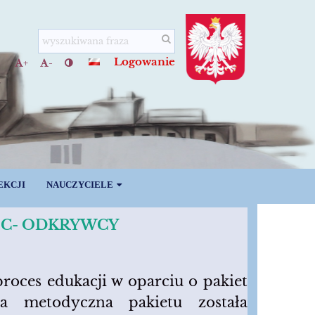
Logowanie
+
-
EKCJI
NAUCZYCIELE
OC- ODKRYWCY
oces edukacji w oparciu o pakiet
 metodyczna pakietu została