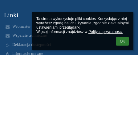
Linki
Ta strona wykorzystuje pliki cookies. Korzystając z niej 
wyrażasz zgodę na ich używanie, zgodnie z aktualnymi 
Webmaster
ustawieniami przeglądarki.

Więcej informacji znajdziesz w 
Polityce prywatności
.
Wsparcie techniczne
OK
Deklaracja dostępności
Informacje prawne
Polityka prywatności
Metryczka
Mapa strony
O nas
Kontakt
Aktualności
Kontakty
Zespół Szkolno-Przedszkolny im. bł. o. Michała Czartoryskiego w
Pełkiniach