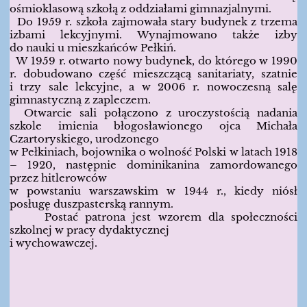
ośmioklasową szkołą z oddziałami gimnazjalnymi.
Do 1959 r. szkoła zajmowała stary budynek z trzema
izbami lekcyjnymi. Wynajmowano także izby
do nauki u mieszkańców Pełkiń.
W 1959 r. otwarto nowy budynek, do którego w 1990
r. dobudowano część mieszczącą sanitariaty, szatnie
i trzy sale lekcyjne, a w 2006 r. nowoczesną salę
gimnastyczną z zapleczem.
Otwarcie sali połączono z uroczystością nadania
szkole imienia błogosławionego ojca Michała
Czartoryskiego, urodzonego
w Pełkiniach, bojownika o wolność Polski w latach 1918
– 1920, następnie dominikanina zamordowanego
przez hitlerowców
w powstaniu warszawskim w 1944 r., kiedy niósł
posługę duszpasterską rannym.
Postać patrona jest wzorem dla społeczności
szkolnej w pracy dydaktycznej
i wychowawczej.