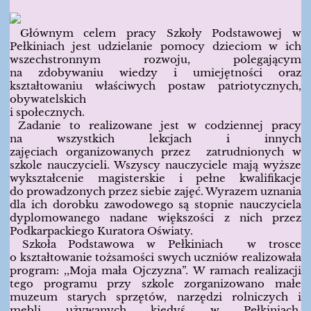
Głównym celem pracy Szkoły Podstawowej w
Pełkiniach jest udzielanie pomocy dzieciom w ich
wszechstronnym rozwoju, polegającym
na zdobywaniu wiedzy i umiejętności oraz
kształtowaniu właściwych postaw patriotycznych,
obywatelskich
i społecznych.
Zadanie to realizowane jest w codziennej pracy
na wszystkich lekcjach i innych
zajęciach organizowanych przez zatrudnionych w
szkole nauczycieli. Wszyscy nauczyciele mają wyższe
wykształcenie magisterskie i pełne kwalifikacje
do prowadzonych przez siebie zajęć. Wyrazem uznania
dla ich dorobku zawodowego są stopnie nauczyciela
dyplomowanego nadane większości z nich przez
Podkarpackiego Kuratora Oświaty.
Szkoła Podstawowa w Pełkiniach w trosce
o kształtowanie tożsamości swych uczniów realizowała
program: ,,Moja mała Ojczyzna”. W ramach realizacji
tego programu przy szkole zorganizowano małe
muzeum starych sprzętów, narzędzi rolniczych i
mebli używanych kiedyś w Pełkiniach,