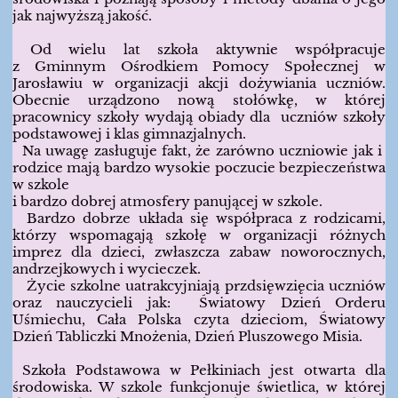
jak najwyższą jakość.
Od wielu lat szkoła aktywnie współpracuje
z Gminnym Ośrodkiem Pomocy Społecznej w
Jarosławiu w organizacji akcji dożywiania uczniów.
Obecnie urządzono nową stołówkę, w której
pracownicy szkoły wydają obiady dla uczniów szkoły
podstawowej i klas gimnazjalnych.
Na uwagę zasługuje fakt, że zarówno uczniowie jak i
rodzice mają bardzo wysokie poczucie bezpieczeństwa
w szkole
i bardzo dobrej atmosfery panującej w szkole.
Bardzo dobrze układa się współpraca z rodzicami,
którzy wspomagają szkołę w organizacji różnych
imprez dla dzieci, zwłaszcza zabaw noworocznych,
andrzejkowych i wycieczek.
Życie szkolne uatrakcyjniają przdsięwzięcia uczniów
oraz nauczycieli jak: Światowy Dzień Orderu
Uśmiechu, Cała Polska czyta dzieciom, Światowy
Dzień Tabliczki Mnożenia, Dzień Pluszowego Misia.
Szkoła Podstawowa w Pełkiniach jest otwarta dla
środowiska. W szkole funkcjonuje świetlica, w której