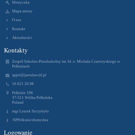
Metryczka
Mapa strony
O nas
Kontakt
Aktualności
Kontakty
Zespół Szkolno-Przedszkolny im. bł. o. Michała Czartoryskiego w
Pełkiniach
sppel@jaroslaw.itl.pl
16 621 26 08
Pełkinie 198
37-511 Wólka Pełkińska
Poland
mgr Leszek Szczybyło
/SPPelkinie/domyslna
Logowanie