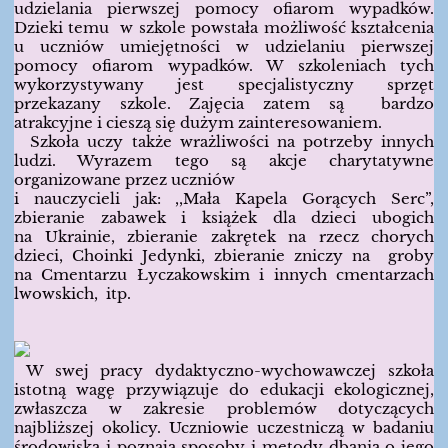
udzielania pierwszej pomocy ofiarom wypadków.
Dzieki temu w szkole powstała możliwość kształcenia
u uczniów umiejętności w udzielaniu pierwszej
pomocy ofiarom wypadków. W szkoleniach tych
wykorzystywany jest specjalistyczny sprzęt
przekazany szkole. Zajęcia zatem są bardzo
atrakcyjne i cieszą się dużym zainteresowaniem.
Szkoła uczy także wrażliwości na potrzeby innych
ludzi. Wyrazem tego są akcje charytatywne
organizowane przez uczniów
i nauczycieli jak: ,,Mała Kapela Gorących Serc”,
zbieranie zabawek i książek dla dzieci ubogich
na Ukrainie, zbieranie zakrętek na rzecz chorych
dzieci, Choinki Jedynki, zbieranie zniczy na groby
na Cmentarzu Łyczakowskim i innych cmentarzach
lwowskich, itp.
W swej pracy dydaktyczno-wychowawczej szkoła
istotną wagę przywiązuje do edukacji ekologicznej,
zwłaszcza w zakresie problemów dotyczących
najbliższej okolicy. Uczniowie uczestniczą w badaniu
środowiska i poznają sposoby i metody dbania o jego