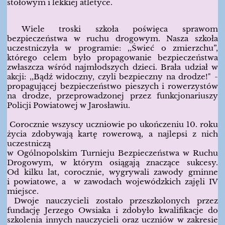
stołowym i lekkiej atletyce.
Wiele troski szkoła poświęca sprawom
bezpieczeństwa w ruchu drogowym. Nasza szkoła
uczestniczyła w programie: ,,Świeć o zmierzchu”,
którego celem było propagowanie bezpieczeństwa
zwłaszcza wśród najmłodszych dzieci. Brała udział w
akcji: ,,Bądź widoczny, czyli bezpieczny na drodze!" -
propagującej bezpieczeństwo pieszych i rowerzystów
na drodze, przeprowadzonej przez funkcjonariuszy
Policji Powiatowej w Jarosławiu.
Corocznie wszyscy uczniowie po ukończeniu 10. roku
życia zdobywają kartę rowerową, a najlepsi z nich
uczestniczą
w Ogólnopolskim Turnieju Bezpieczeństwa w Ruchu
Drogowym, w którym osiągają znaczące sukcesy.
Od kilku lat, corocznie, wygrywali zawody gminne
i powiatowe, a w zawodach wojewódzkich zajęli IV
miejsce.
Dwoje nauczycieli zostało przeszkolonych przez
fundację Jerzego Owsiaka i zdobyło kwalifikacje do
szkolenia innych nauczycieli oraz uczniów w zakresie